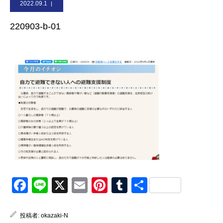
2022.09.1
お問合せ
220903-b-01
Facebook
Line
X
Email
Pinterest
Tumblr
共
有
投稿者:
okazaki-N