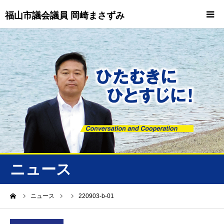
福山市議会議員 岡崎まさずみ
HOME
重要情報
プロフィール
ビジョン
ニュース/トピックス
ニュース
ニュース
ーム
ニュース
220903-b-01
誠友会