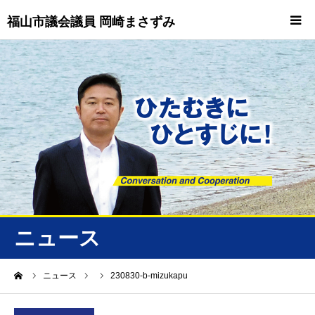
福山市議会議員 岡崎まさずみ
HOME
重要情報
プロフィール
ビジョン
ニュース/トピックス
ニュース
ニュース
ーム
ニュース
230830-b-mizukapu
誠友会