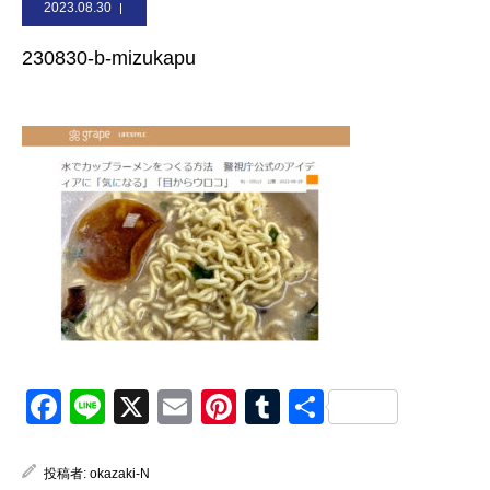
2023.08.30
お問合せ
230830-b-mizukapu
Facebook
Line
X
Email
Pinterest
Tumblr
共
有
投稿者:
okazaki-N