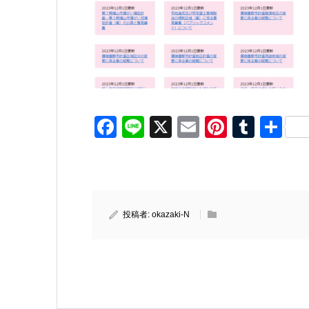
Facebook
Line
X
Email
Pinteres
Tumb
共
有
投稿者:
okazaki-N