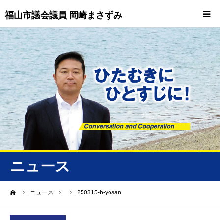
福山市議会議員 岡崎まさずみ
HOME
重要情報
プロフィール
ビジョン
ニュース/トピックス
ニュース
ニュース
ーム
ニュース
250315-b-yosan
誠友会