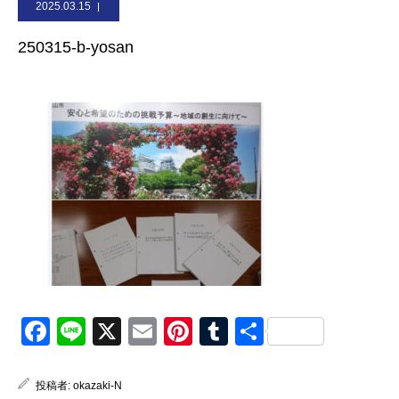
2025.03.15
お問合せ
250315-b-yosan
Facebook
Line
X
Email
Pinterest
Tumblr
共
有
投稿者:
okazaki-N