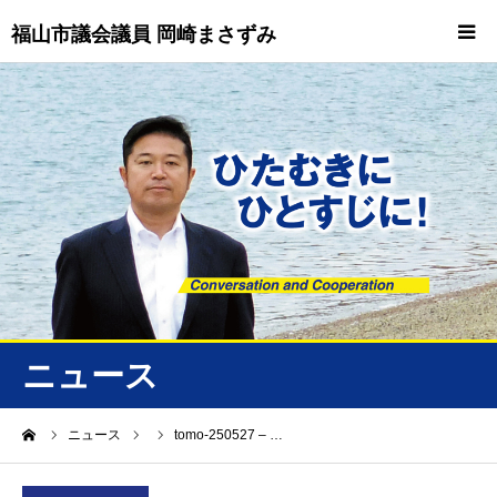
福山市議会議員 岡崎まさずみ
HOME
重要情報
プロフィール
ビジョン
ニュース/トピックス
ニュース
ニュース
ーム
ニュース
tomo-250527 – …
誠友会