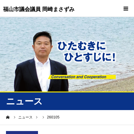
福山市議会議員 岡崎まさずみ
HOME
重要情報
プロフィール
ビジョン
ニュース/トピックス
ニュース
ニュース
ーム
ニュース
260105
誠友会