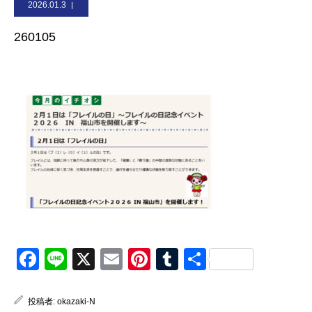
2026.01.3
お問合せ
260105
Facebook
Line
X
Email
Pinterest
Tumblr
共
有
投稿者:
okazaki-N