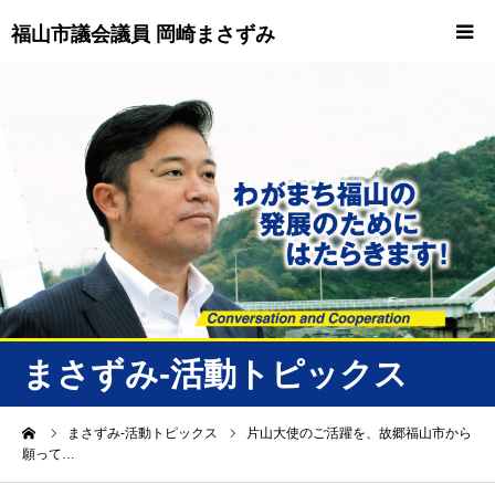
福山市議会議員 岡崎まさずみ
HOME
重要情報
プロフィール
ビジョン
ニュース/トピックス
まさずみ-活動トピックス
ニュース
ーム
まさずみ-活動トピックス
片山大使のご活躍を、故郷福山市から
願って…
誠友会