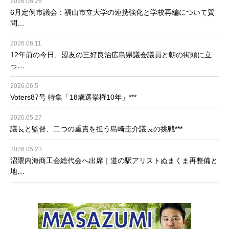
2026.06.26
6月定例市議会：福山市立大学の連携強化と学校再編について質
問…
2026.06.11
12年前の今日、盟友の三好良治広島県議会議員と朝の街頭に立
っ…
2026.06.5
Voters87号 特集「18歳選挙権10年」***
2026.05.27
議長と監督、二つの重責を担う島崎圭介議長の挑戦***
2026.05.23
沼隈内海商工会総代会へ出席｜道の駅アリストぬまくま再整備と
地…