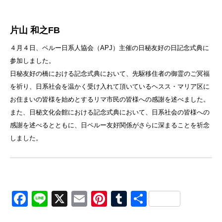
片山 和之
FB
４月４日、ペルー日系人協会（APJ）主催の日秘友好の日記念式典に
参加しました。
日秘友好の橋における記念式典において、先駆移住者の御霊のご冥福
を祈り、日系社会を温かく受け入れて頂いているヘスス・マリア区に
お住まいの皆様を始めとするリマ市民の皆様への感謝を述べました。
また、日秘文化会館における記念式典において、日系社会の皆様への
感謝を述べるとともに、日ペルー友好関係がさらに深まることを祈念
しました。
Facebook
Line
X
Email
Pinterest
Tumblr
共
有