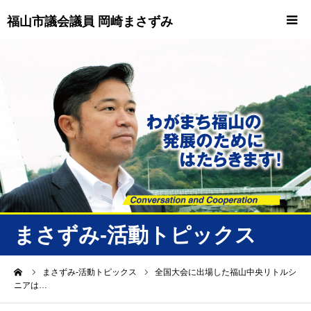
福山市議会議員 岡崎まさずみ
HOME
重要情報
プロフィール
ビジョン
ニュース/トピックス
まさずみ-活動トピックス
ニュース
ーム
まさずみ-活動トピックス
全国大会に出場した福山中央リトルシ
ニアは…
誠友会