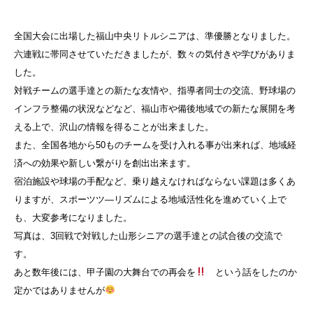
全国大会に出場した福山中央リトルシニアは、準優勝となりました。
六連戦に帯同させていただきましたが、数々の気付きや学びがありま
した。
対戦チームの選手達との新たな友情や、指導者同士の交流、野球場の
インフラ整備の状況などなど、福山市や備後地域での新たな展開を考
える上で、沢山の情報を得ることが出来ました。
また、全国各地から50ものチームを受け入れる事が出来れば、地域経
済への効果や新しい繋がりを創出出来ます。
宿泊施設や球場の手配など、乗り越えなければならない課題は多くあ
りますが、スポーツツ―リズムによる地域活性化を進めていく上で
も、大変参考になりました。
写真は、3回戦で対戦した山形シニアの選手達との試合後の交流で
す。
あと数年後には、甲子園の大舞台での再会を
という話をしたのか
定かではありませんが