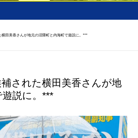
横田美香さんが地元の沼隈町と内海町で遊説に。***
候補された横田美香さんが地
遊説に。***