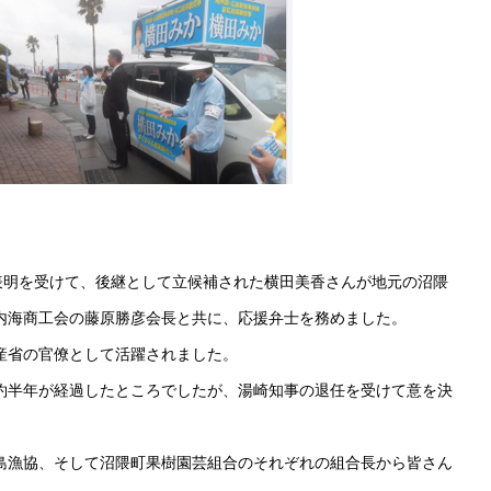
表明を受けて、後継として立候補された横田美香さんが地元の沼隈
内海商工会の藤原勝彦会長と共に、応援弁士を務めました。
産省の官僚として活躍されました。
約半年が経過したところでしたが、湯崎知事の退任を受けて意を決
島漁協、そして沼隈町果樹園芸組合のそれぞれの組合長から皆さん