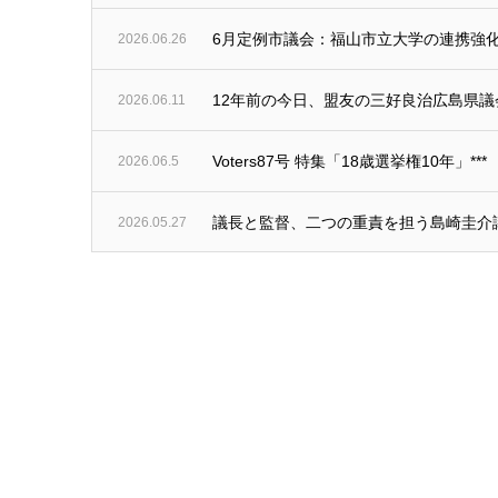
6月定例市議会：福山市立大学の連携強化
2026.06.26
12年前の今日、盟友の三好良治広島県
2026.06.11
Voters87号 特集「18歳選挙権10年」***
2026.06.5
議長と監督、二つの重責を担う島崎圭介議
2026.05.27