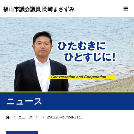
福山市議会議員 岡崎まさずみ
HOME
重要情報
プロフィール
ビジョン
ニュース/トピックス
ニュース
ニュース
ーム
ニュース
250228-kouhou-1 R…
誠友会