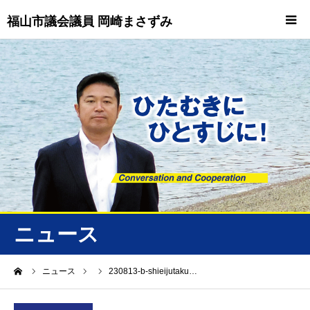
福山市議会議員 岡崎まさずみ
HOME
重要情報
プロフィール
ビジョン
ニュース/トピックス
ニュース
ニュース
ーム
ニュース
230813-b-shieijutaku…
誠友会