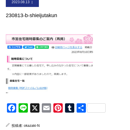
2023.08.13
お問合せ
230813-b-shieijutakun
Facebook
Line
X
Email
Pinterest
Tumblr
共
有
投稿者:
okazaki-N