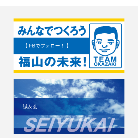
【 FBでフォロー！ 】
誠友会