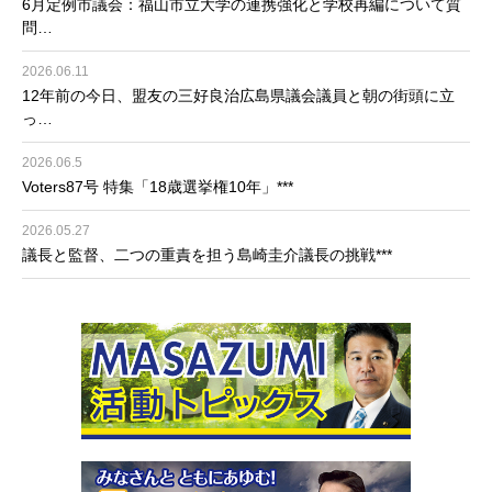
6月定例市議会：福山市立大学の連携強化と学校再編について質
問…
2026.06.11
12年前の今日、盟友の三好良治広島県議会議員と朝の街頭に立
っ…
2026.06.5
Voters87号 特集「18歳選挙権10年」***
2026.05.27
議長と監督、二つの重責を担う島崎圭介議長の挑戦***