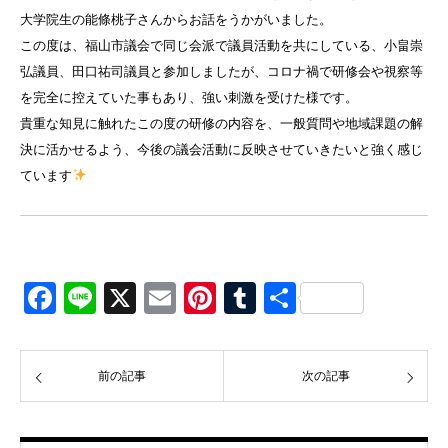
大学院生の能條桃子さんからお話をうかがいました。
この度は、福山市議会で同じ会派で議員活動を共にしている、小畠崇
弘議員、田口祐司議員と参加しましたが、コロナ禍で研修会や視察等
を完全に控えていた事もあり、強い刺激を受けた様です。
貴重な知見に触れたこの度の研修の内容を、一般質問や地域課題の解
決に活かせるよう、今後の議会活動に反映させていきたいと強く感じ
ています
Facebook
Line
X
Email
Pinterest
Tumblr
共
有
前の記事
次の記事