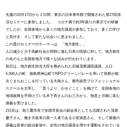
先週の10月17日から２日間、東京の日本青年館で開催された第27回清
渓セミナーに参加しました。 コロナ禍で約3年振りの東京での研修
でしたが、全国各地から多くの地方議員が参加しており、多くの学び
と気付き、そして新たな出会いに恵まれました。
この度のセミナーのテ―マ―は、「地方創生」。
人口減少と少子高齢社会が同時に進む日本の現状に対して、地方創生
の名のもと全国各地方で様々な試みが行われています。
初日は、地方創生担当大臣を務められた石破茂衆議院議員、人口
5,000人の町、徳島県神山町でNPOグリーンバレーを率いて視察が相
次ぐまちおこしを行っている大南さん、都市経営プロフェッショナル
スクールを主宰し、「貰うより、かせぐこと」を掲げて、全国各地の
地域振興を手掛けている木下斉さんのお三方から、熱意と示唆に富む
講義を受けました。
2日目は、前三鷹市長で全国市長会の副会長としても活躍された清原
慶子さん、働き方改革の第一人者である小室淑恵さん、そして最後の
講義は若者の政治参加や、女性の地方議員を増やす運動をされている