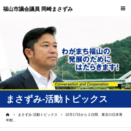
福山市議会議員 岡崎まさずみ
HOME
重要情報
プロフィール
ビジョン
ニュース/トピックス
まさずみ-活動トピックス
ニュース
ーム
まさずみ-活動トピックス
10月17日から２日間、東京の日本青
年館…
誠友会