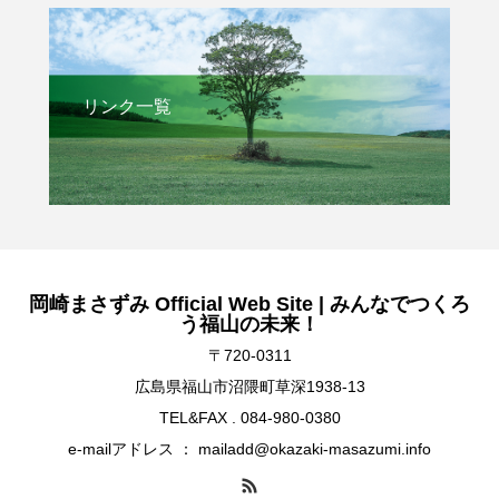
リンク一覧
岡崎まさずみ Official Web Site | みんなでつくろ
う福山の未来！
〒720-0311
広島県福山市沼隈町草深1938-13
TEL&FAX . 084-980-0380
e-mailアドレス ： mailadd@okazaki-masazumi.info