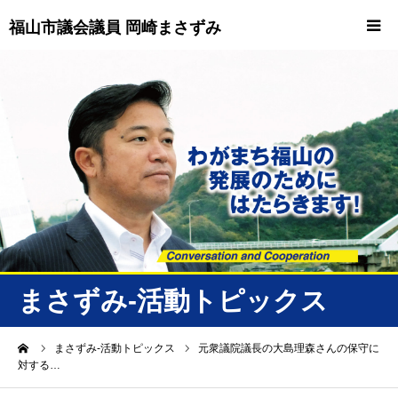
福山市議会議員 岡崎まさずみ
HOME
重要情報
プロフィール
ビジョン
ニュース/トピックス
まさずみ-活動トピックス
ニュース
ーム
まさずみ-活動トピックス
元衆議院議長の大島理森さんの保守に
対する…
誠友会