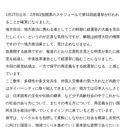
1月27日公示、2月8日投開票のスケジュールで第51回総選挙が行われ
ることが確実になりました。
地方自治、地方政治に携わる者としてこの時期に総選挙の大義を見出
だしにくい、というのが正直な気持ちですが、解散は総理大臣の権限
ですので一地方政治家として、受け止めなりません。
急展開する政局ですが、報道のとおり立憲民主党と公明党が新たに政
党を結成し、中道改革連合として総選挙に臨むことになりました。
今回の新党結成は、一方で保守の再定義をする総選挙になる、と感じ
ています。
ここ数年、多様性や多文化共生、外国人労働者の受け入れなど内政で
はダイバーシティに取り組んできましたが、他方では日本人らしさと
は、日本固有の文化や伝統の継承、など少子高齢社会の中でこれから
の社会のあり方について、またその考え方について、再定義を行い国
民生活を政治が導いていくタイミングに来ていると思っています。
保守は、リベラルをも包摂して柔軟にしなやかに社会を構築し次世代
に向けた国造り、地域づくりを進めていく基本的な姿勢でありたいと