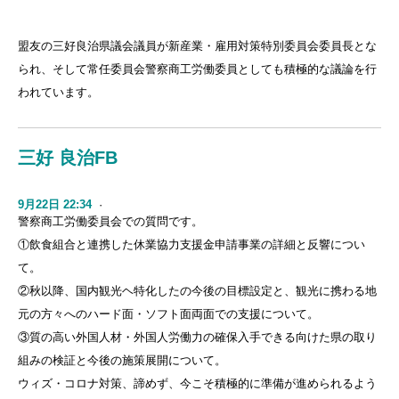
盟友の三好良治県議会議員が新産業・雇用対策特別委員会委員長とな
られ、そして常任委員会警察商工労働委員としても積極的な議論を行
われています。
三好 良治FB
9月22日 22:34
·
警察商工労働委員会での質問です。
①飲食組合と連携した休業協力支援金申請事業の詳細と反響につい
て。
②秋以降、国内観光ヘ特化したの今後の目標設定と、観光に携わる地
元の方々へのハード面・ソフト面両面での支援について。
③質の高い外国人材・外国人労働力の確保入手できる向けた県の取り
組みの検証と今後の施策展開について。
ウィズ・コロナ対策、諦めず、今こそ積極的に準備が進められるよう