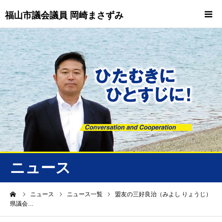
福山市議会議員 岡崎まさずみ
HOME
重要情報
プロフィール
ビジョン
ニュース/トピックス
ニュース
ニュース
ーム
ニュース
ニュース一覧
盟友の三好良治（みよし りょうじ）
県議会…
誠友会