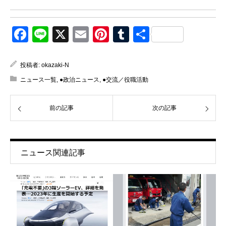
Facebook
Line
X
Email
Pinterest
Tumblr
共
有
投稿者:
okazaki-N
ニュース一覧
,
●政治ニュース
,
●交流／役職活動
前の記事
次の記事
ニュース関連記事