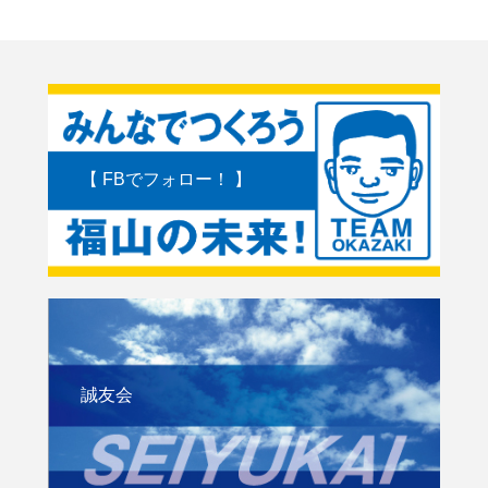
【 FBでフォロー！ 】
誠友会