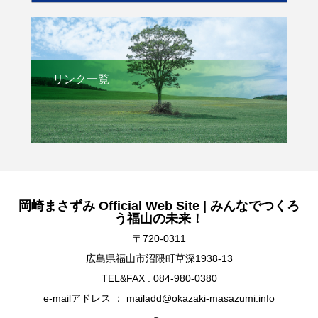
リンク一覧
岡崎まさずみ Official Web Site | みんなでつくろ
う福山の未来！
〒720-0311
広島県福山市沼隈町草深1938-13
TEL&FAX . 084-980-0380
e-mailアドレス ： mailadd@okazaki-masazumi.info