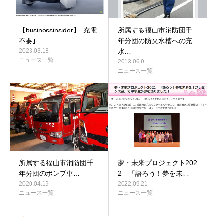
【businessinsider】｢充電
所属する福山市消防団千
不要｣…
年分団の防火水槽への充
2023.03.18
水…
ニュース一覧
2013.06.9
ニュース一覧
所属する福山市消防団千
夢・未来プロジェクト202
年分団のポンプ車…
2 「語ろう！夢を未…
2020.04.19
2022.09.21
ニュース一覧
ニュース一覧