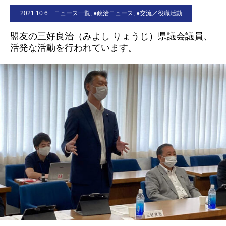
2021.10.6
ニュース一覧
,
●政治ニュース
,
●交流／役職活動
お問合せ
盟友の三好良治（みよし りょうじ）県議会議員、
活発な活動を行われています。