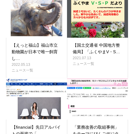
【えっと福山】福山市立
【国土交通省 中国地方整
動物園が日本で唯一飼育
備局】「ふくやまV・S…
し…
2021.07.13
ニュース一覧
2022.05.13
ニュース一覧
【financial】先日アルバイ
「業務改善の取組事例」
トの面接で「…
をテーマにびんごデジタ