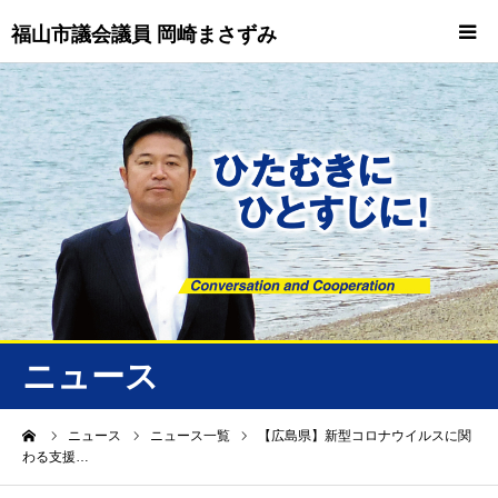
福山市議会議員 岡崎まさずみ
HOME
重要情報
プロフィール
ビジョン
ニュース/トピックス
ニュース
ニュース
ーム
ニュース
ニュース一覧
【広島県】新型コロナウイルスに関
わる支援…
誠友会