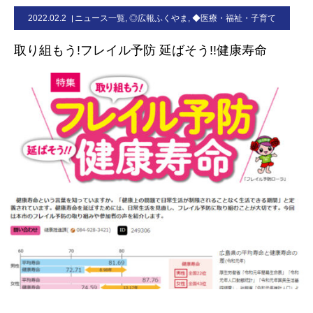
2022.02.2
ニュース一覧
,
◎広報ふくやま
,
◆医療・福祉・子育て
お問合せ
取り組もう!フレイル予防 延ばそう!!健康寿命