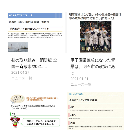
初の取り組み 消防艇 全
甲子園常連校になった背
国一斉放水/2021.…
景は、明石市の政策にあ
2021.04.27
っ…
ニュース一覧
2021.01.21
ニュース一覧