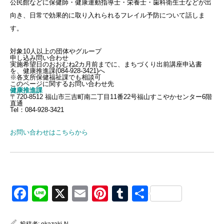
公民館などに保健師・健康運動指導士・栄養士・歯科衛生士などが出
向き、日常で効果的に取り入れられるフレイル予防について話しま
す。
対象
10人以上の団体やグループ
申し込み
問い合わせ
実施希望日のおおむね2カ月前までに、まちづくり出前講座申込書
を、健康推進課(084-928-3421)へ
※各支所保健福祉課でも相談可
このページに関するお問い合わせ先
健康推進課
〒720-8512 福山市三吉町南二丁目11番22号福山すこやかセンター6階
直通
Tel：084-928-3421
お問い合わせはこちらから
Facebook
Line
X
Email
Pinterest
Tumblr
共
有
投稿者:
okazaki-N