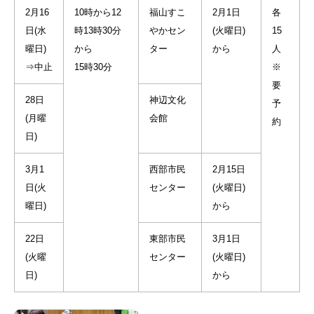
2月16
10時から12
福山すこ
2月1日
各
日(水
時13時30分
やかセン
(火曜日)
15
曜日)
から
ター
から
人
⇒中止
15時30分
※
要
28日
神辺文化
予
(月曜
会館
約
日)
3月1
西部市民
2月15日
日(火
センター
(火曜日)
曜日)
から
22日
東部市民
3月1日
(火曜
センター
(火曜日)
日)
から