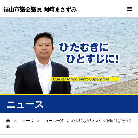
福山市議会議員 岡崎まさずみ
HOME
重要情報
プロフィール
ビジョン
ニュース/トピックス
ニュース
ニュース
ーム
ニュース
ニュース一覧
取り組もう!フレイル予防 延ばそう!!
健…
誠友会