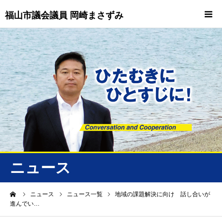
福山市議会議員 岡崎まさずみ
HOME
重要情報
プロフィール
ビジョン
ニュース/トピックス
ニュース
ニュース
ーム
ニュース
ニュース一覧
地域の課題解決に向け 話し合いが
進んでい…
誠友会