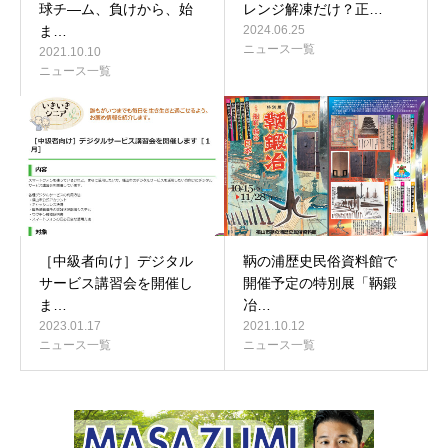
球チ―ム、負けから、始
レンジ解凍だけ？正…
ま…
2024.06.25
ニュース一覧
2021.10.10
ニュース一覧
［中級者向け］デジタル
鞆の浦歴史民俗資料館で
サービス講習会を開催し
開催予定の特別展「鞆鍛
ま…
冶…
2023.01.17
2021.10.12
ニュース一覧
ニュース一覧