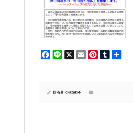
Facebook
Line
X
Email
Pinteres
Tumb
共
有
投稿者:
okazaki-N