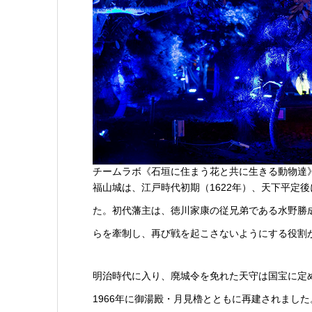
チームラボ《石垣に住まう花と共に生きる動物達》
福山城は、江戸時代初期（1622年）、天下平定
た。初代藩主は、徳川家康の従兄弟である水野勝
らを牽制し、再び戦を起こさないようにする役割
明治時代に入り、廃城令を免れた天守は国宝に定
1966年に御湯殿・月見櫓とともに再建されました