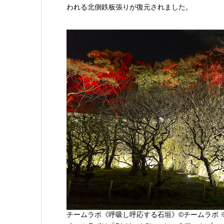
われる北側鉄板張りが復元されました。
チームラボ《呼吸し呼応する石垣》©チームラボ 