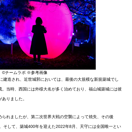
©チームラボ ※参考画像
後に建造され、近世城郭においては、最後の大規模な新規築城でし
成。当時、西国には外様大名が多く治めており、福山城築城には彼
がありました。
められましたが、第二次世界大戦の空襲によって焼失、その後
。そして、築城400年を迎えた2022年8月、天守には全国唯一とい