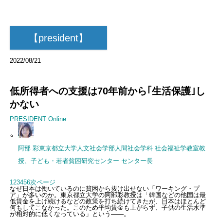
【president】
2022/08/21
低所得者への支援は70年前から｢生活保護｣し
かない
PRESIDENT Online
阿部 彩東京都立大学人文社会学部人間社会学科 社会福祉学教室教
授、子ども・若者貧困研究センター センター長
1
2
3
4
5
6
次ページ
なぜ日本は働いているのに貧困から抜け出せない「ワーキング・プ
ア」が多いのか。東京都立大学の阿部彩教授は「韓国などの他国は最
低賃金を上げ続けるなどの政策を打ち続けてきたが、日本はほとんど
何もしてこなかった。このため平均賃金も上がらず、子供の生活水準
が相対的に低くなっている」という――。