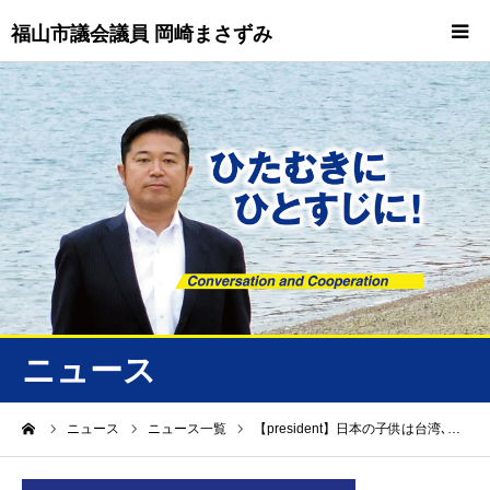
福山市議会議員 岡崎まさずみ
HOME
重要情報
プロフィール
ビジョン
ニュース/トピックス
ニュース
ニュース
ーム
ニュース
ニュース一覧
【president】日本の子供は台湾､…
誠友会