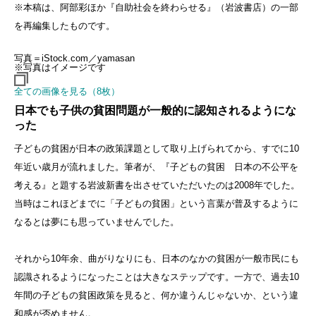
※本稿は、阿部彩ほか『自助社会を終わらせる』（岩波書店）の一部
を再編集したものです。
写真＝iStock.com／yamasan
※写真はイメージです
全ての画像を見る（8枚）
日本でも子供の貧困問題が一般的に認知されるようにな
った
子どもの貧困が日本の政策課題として取り上げられてから、すでに10
年近い歳月が流れました。筆者が、『子どもの貧困 日本の不公平を
考える』と題する岩波新書を出させていただいたのは2008年でした。
当時はこれほどまでに「子どもの貧困」という言葉が普及するように
なるとは夢にも思っていませんでした。
それから10年余、曲がりなりにも、日本のなかの貧困が一般市民にも
認識されるようになったことは大きなステップです。一方で、過去10
年間の子どもの貧困政策を見ると、何か違うんじゃないか、という違
和感が否めません。