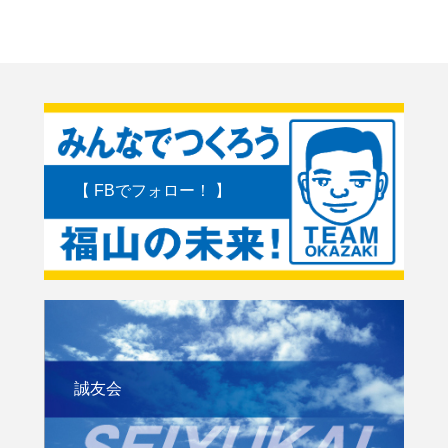
【 FBでフォロー！ 】
誠友会