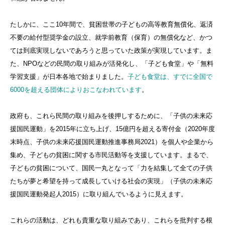
たしかに、ここ10年間で、貧困世帯の子どもの高等教育無償化、返済
不要の給付型奨学金の設立、就学前教育（保育）の無償化など、かつ
ては到底実現しないであろうと思っていた政策が実現しています。ま
た、NPOなどの民間の取り組みが活発化し、「子ども食堂」や「無料
学習支援」が日本各地で始まりました。
子ども食堂は、すでに全国で
6000を超える団体によりおこなわれています
。
政府も、これら民間の取り組みを後押しするために、「子供の未来応
援国民運動」を2015年に立ち上げ、15億円を超える寄付金（2020年度
末時点、子供の未来応援国民運動推進事務局2021）を個人や企業から
集め、子どもの貧困に関する市民活動等を支援しています。まるで、
子どもの貧困について、国民一丸となって「力を結集して全ての子供
たちが夢と希望を持って成長していける社会の実現」（子供の未来応
援国民運動発起人2015）に取り組んでいるように見えます。
これらの活動は、どれも貴重な取り組みであり、これらを批判する根