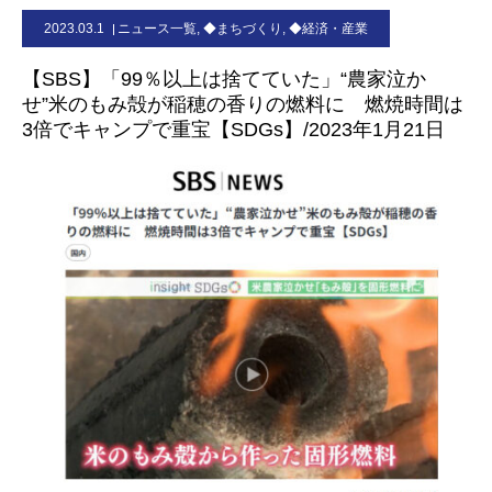
2023.03.1
ニュース一覧
,
◆まちづくり
,
◆経済・産業
お問合せ
【SBS】「99％以上は捨てていた」“農家泣か
せ”米のもみ殻が稲穂の香りの燃料に 燃焼時間は
3倍でキャンプで重宝【SDGs】/2023年1月21日