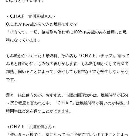
めようとしています。
＜C.H.A.F 古川直樹さん＞
Q.これがもみ殻からできた燃料ですか？
「そうです。一切、接着剤も使わずに100%もみ殻のみを使用した燃
料になっています」
もみ殻からつくった固形燃料、その名も「C.H.A.F」(チャフ)。割って
みるとほのかに、もみ殻の香りがします。もみ殻を細かくして高温で
加熱し固めることによって、燃やしても有害なガスが発生しないそう
です。
薪と一緒に使うのが、おすすめ。市販の固形燃料は、燃焼時間が15分
～25分程度と言われる中、「C.H.A.F」は燃焼時間が長いのが特徴。1
時間半ほど火を保つことができます。
＜C.H.A.F 古川直樹さん＞
「使いきった後でも、灰になって土に混ぜてブレンドすることによっ