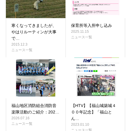
寒くなってきましたが、
保育所等入所申し込み
やはりルーティンが大事
2025.11.15
ニュース一覧
で…
2015.12.3
ニュース一覧
福山地区消防組合消防音
【HTV】【福山城築城４
楽隊活動のご紹介：202…
００年記念】「福山と
2026.07.16
ん…
ニュース一覧
2023.01.10
ニュース一覧