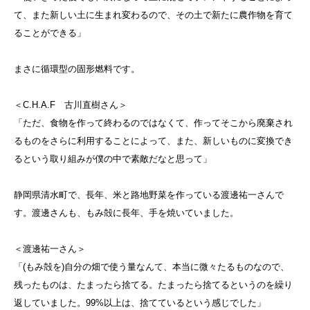
て、また新しい土に生まれ変わるので、その土で新たに農作物を育て
ることができる」
まさに循環型の固形燃料です。
＜C.H.A.F 古川直樹さん＞
「ただ、食物を作って終わるのではなくて、作ってそこから廃棄され
るものをさらに利用することによって、また、新しいものに変換でき
るという取り組みが僕の中で素敵だなと思って」
静岡県清水町で、長年、米と路地野菜を作っている渡邊祐一さんで
す。渡邊さんも、もみ殻に長年、手を焼いていました。
＜渡邊祐一さん＞
「(もみ殻を)自分の畑で使う量なんて、本当に微々たるものなので、
残ったものは、たまったら捨てる。たまったら捨てるというのを繰り
返していました。99%以上は、捨てているという感じでした」