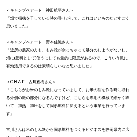
＜キャンプベアード 神田航平さん＞
「畑で稲穂を干している時の香りがして、これはいいものだとすごく
思いました」
＜キャンプベアード 野本佳織さん＞
「近所の農家の方も、もみ殻が余っちゃって処分のしようがないし、
畑に(肥料として)使うにしても量的に限度があるので、こういう風に
有効活用できるのは素晴らしいなと思いました」
＜C.H.A.F 古川直樹さん＞
「こちらがお米のもみ殻になっていまして、お米の稲を作る時に取れ
る外側の殻の部分になるんですけど、こちらを専用の機械で細かく砕
いて、加熱、加圧をして固形燃料に変えるという事業を行っていま
す」
古川さんは米のもみ殻から固形燃料をつくるビジネスを静岡県内に広