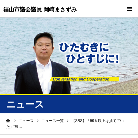
福山市議会議員 岡崎まさずみ
HOME
重要情報
プロフィール
ビジョン
ニュース/トピックス
ニュース
ニュース
ーム
ニュース
ニュース一覧
【SBS】「99％以上は捨ててい
た」“農…
誠友会