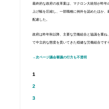
最終的な政府の改革案は、マクロン大統領が昨年
上げ幅を圧縮し、一部職種に例外を認めたほか、最
配慮した。
政府は昨年秋以降、主要な労働組合と協議を重ね
て中立的な態度を貫いてきた穏健な労働組合です
→
次ページ
議会審議の行方も不透明
1
2
3