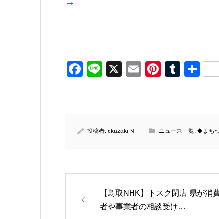
→
Facebook
Line
X
Email
Pinteres
Tumb
共
有
投稿者:
okazaki-N
ニュース一覧
,
◆まち
【鳥取NHK】トスク閉店 県が消
者や事業者の相談受け…