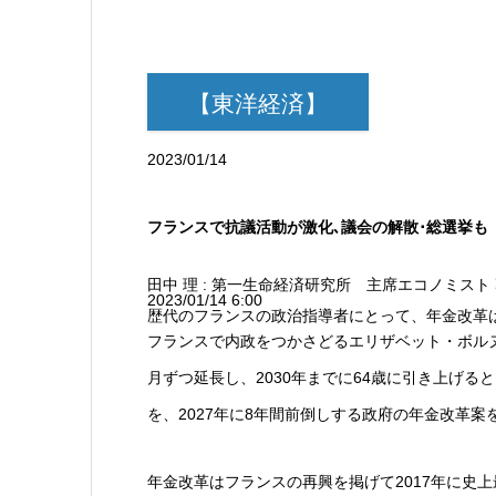
【東洋経済】
2023/01/14
フランスで抗議活動が激化､議会の解散･総選挙も
田中 理 : 第一生命経済研究所 主席エコノミスト
2023/01/14 6:00
歴代のフランスの政治指導者にとって、年金改革は頭痛の種だ
フランスで内政をつかさどるエリザベット・ボルヌ
月ずつ延長し、2030年までに64歳に引き上げ
を、2027年に8年間前倒しする政府の年金改革案
年金改革はフランスの再興を掲げて2017年に史