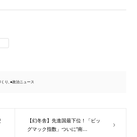
t
lr
づくり
,
●政治ニュース
費
【幻冬舎】先進国最下位！「ビッ
グマック指数」ついに“南…