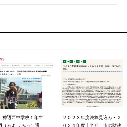
S】神辺西中学校１年生
２０２３年度決算見込み・２
羽（みよし みう）選
０２４年度上半期 市の財政