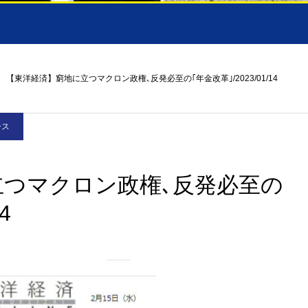
【東洋経済】窮地に立つマクロン政権､反発必至の｢年金改革｣/2023/01/14
ース
立つマクロン政権､反発必至の
4