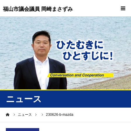
福山市議会議員 岡崎まさずみ
HOME
重要情報
プロフィール
ビジョン
ニュース/トピックス
ニュース
ニュース
ーム
ニュース
230626-b-mazda
誠友会