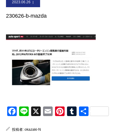
2023.06.26
お問合せ
230626-b-mazda
Facebook
Line
X
Email
Pinterest
Tumblr
共
有
投稿者:
okazaki-N