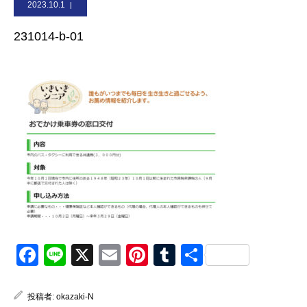
2023.10.1
お問合せ
231014-b-01
Facebook
Line
X
Email
Pinterest
Tumblr
共
有
投稿者:
okazaki-N