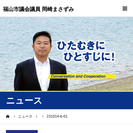
福山市議会議員 岡崎まさずみ
HOME
重要情報
プロフィール
ビジョン
ニュース/トピックス
ニュース
ニュース
ーム
ニュース
231014-b-01
誠友会