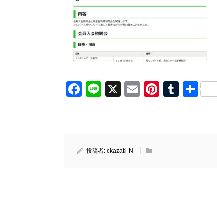
Facebook
Line
X
Email
Pinteres
Tumb
共
有
投稿者:
okazaki-N