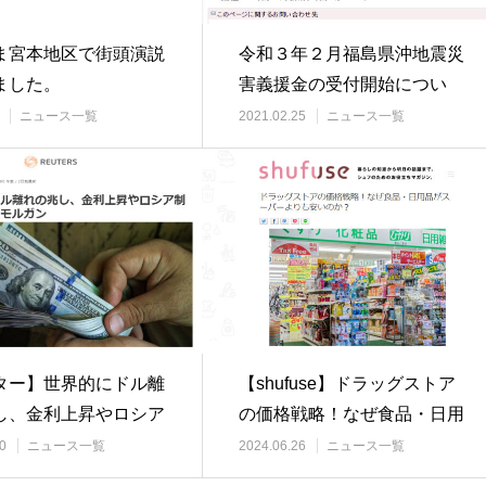
ま宮本地区で街頭演説
令和３年２月福島県沖地震災
ました。
害義援金の受付開始につい
て/2021.2.…
ニュース一覧
2021.02.25
ニュース一覧
ター】世界的にドル離
【shufuse】ドラッグストア
し、金利上昇やロシア
の価格戦略！なぜ食品・日用
＝ＪＰモル…
品がスーパ…
0
ニュース一覧
2024.06.26
ニュース一覧