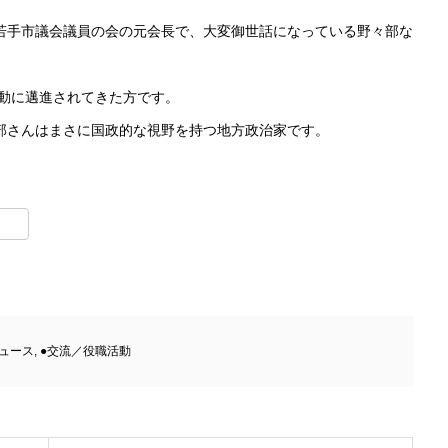
若手市議会議員の会の元会長で、大変御世話になっている野々部な
活動に邁進されてきた方です。
部さんはまさに国政的な視野を持つ地方政治家です。
t
lr
ニュース
,
●交流／役職活動