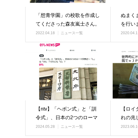
「想青学園」の校歌を作成し
ぬまく
てくださった森友嵐士さん。
を行い
2022.04.18
ニュース一覧
2020.04.1
【ntv】「ヘボン式」と「訓
【ロイ
令式」、日本の2つのローマ
れの兆
字表記～「し」…
制裁で
2024.05.28
ニュース一覧
2023.06.1