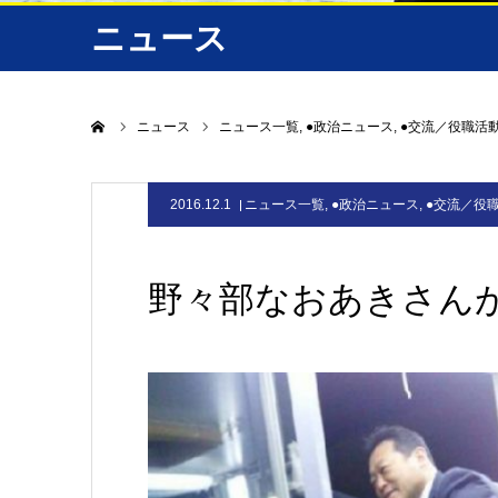
ニュース
ホーム
ニュース
ニュース一覧
●政治ニュース
●交流／役職活
2016.12.1
ニュース一覧
,
●政治ニュース
,
●交流／役
野々部なおあきさん