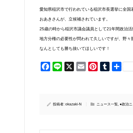
愛知県稲沢市で行われている稲沢市長選挙に全国
おあきさんが、立候補されています。
25歳の時から稲沢市議会議員として21年間政治
地方分権の必要性が問われて久しいですが、野々
なんとしても勝ち抜いてほしいです！
Facebook
Line
X
Email
Pinteres
Tumb
共
有
投稿者:
okazaki-N
ニュース一覧
,
●政治