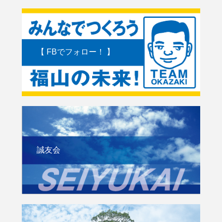
【 FBでフォロー！ 】
誠友会