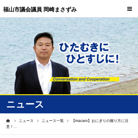
福山市議会議員 岡崎まさずみ
HOME
重要情報
プロフィール
ビジョン
ニュース/トピックス
ニュース
ニュース
ーム
ニュース
ニュース一覧
【macaro】おにぎりの握り方に注
意！…
誠友会