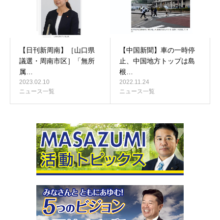
【日刊新周南】［山口県
【中国新聞】車の一時停
議選・周南市区］「無所
止、中国地方トップは島
属…
根…
2023.02.10
2022.11.24
ニュース一覧
ニュース一覧