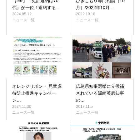
【car】『免許返納は70
ひきこもり専門相談（10
代』が一位！返納する…
月）/2022年10月…
2024.05.12
2022.10.18
ニュース一覧
ニュース一覧
オレンジリボン・ 児童虐
広島県知事選挙に立候補
待防止推進キャンペー
されている湯崎英彦知事
ン…
の…
2024.11.30
2017.11.5
ニュース一覧
ニュース一覧