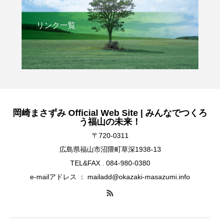
リンク一覧
岡崎まさずみ Official Web Site | みんなでつくろ
う福山の未来！
〒720-0311
広島県福山市沼隈町草深1938-13
TEL&FAX . 084-980-0380
e-mailアドレス ： mailadd@okazaki-masazumi.info