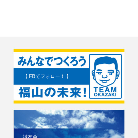
【 FBでフォロー！ 】
誠友会