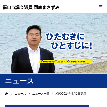
福山市議会議員 岡崎まさずみ
HOME
重要情報
プロフィール
ビジョン
ニュース/トピックス
ニュース
ニュース
ーム
ニュース
ニュース一覧
相談/2024年9月1日更新
誠友会