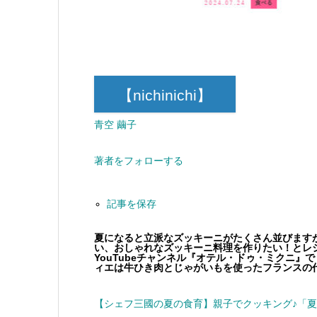
【nichinichi】
青空 繭子
著者をフォローする
記事を保存
夏になると立派なズッキーニがたくさん並びます
い、おしゃれなズッキーニ料理を作りたい！とレ
YouTubeチャンネル『オテル・ドゥ・ミクニ
ィエは牛ひき肉とじゃがいもを使ったフランスの
【シェフ三國の夏の食育】親子でクッキング♪「夏