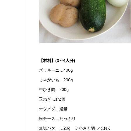
【材料】(3～4人分)
ズッキーニ…400g
じゃがいも…200g
牛ひき肉…200g
玉ねぎ…1/2個
ナツメグ…適量
粉チーズ…たっぷり
無塩バター…20g ※小さく切っておく