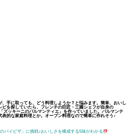
が、手に取っても、どう料理しようか？と悩みます。簡単、おいし
シピを探していたら、フレンチの巨匠・三國シェフが自身の
』で「ズッキーニのパルマンティエ」を作っていました。パルマンテ
代表的な家庭料理とか。オーブン料理なので簡単に作れそう♪
のパイピザ」に挑戦♪おいしさを構成する5味がわかる