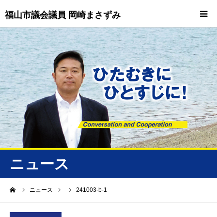
福山市議会議員 岡崎まさずみ
HOME
重要情報
プロフィール
ビジョン
ニュース/トピックス
ニュース
ニュース
ーム
ニュース
241003-b-1
誠友会