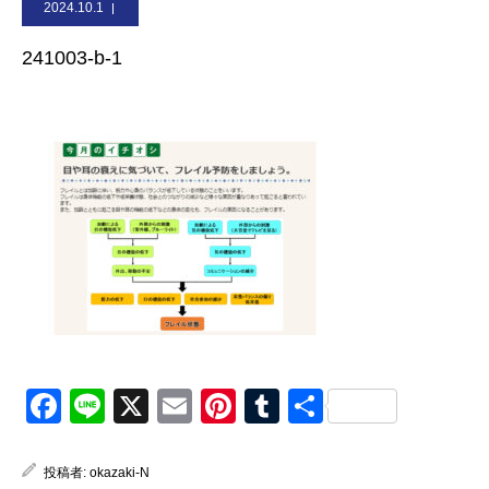
2024.10.1
お問合せ
241003-b-1
Facebook
Line
X
Email
Pinterest
Tumblr
共
有
投稿者:
okazaki-N