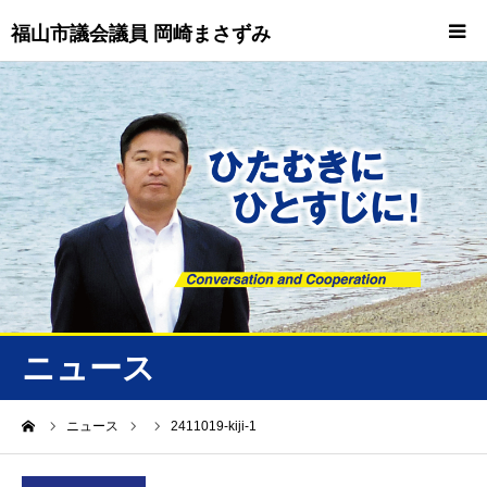
福山市議会議員 岡崎まさずみ
HOME
重要情報
プロフィール
ビジョン
ニュース/トピックス
ニュース
ニュース
ーム
ニュース
2411019-kiji-1
誠友会