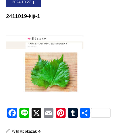
2024.10.27
お問合せ
2411019-kiji-1
Facebook
Line
X
Email
Pinterest
Tumblr
共
有
投稿者:
okazaki-N