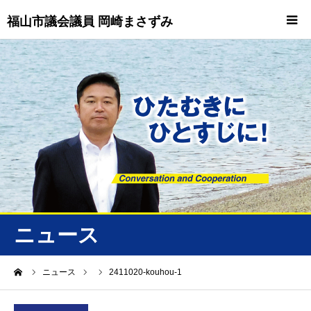
福山市議会議員 岡崎まさずみ
HOME
重要情報
プロフィール
ビジョン
ニュース/トピックス
ニュース
ニュース
ーム
ニュース
2411020-kouhou-1
誠友会