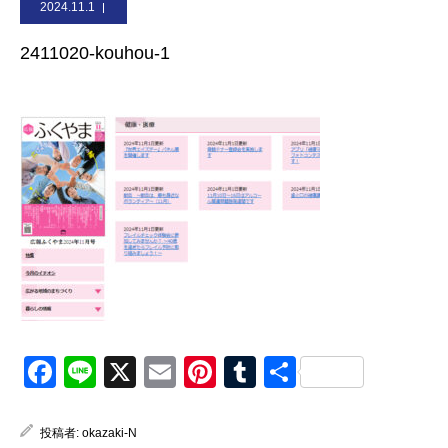
2024.11.1
お問合せ
2411020-kouhou-1
Facebook
Line
X
Email
Pinterest
Tumblr
共
有
投稿者:
okazaki-N