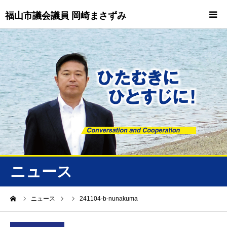
福山市議会議員 岡崎まさずみ
HOME
重要情報
プロフィール
ビジョン
ニュース/トピックス
ニュース
ニュース
ーム
ニュース
241104-b-nunakuma
誠友会