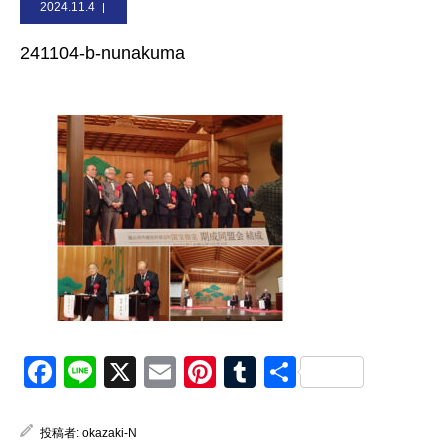
2024.11.4
お問合せ
241104-b-nunakuma
Facebook
Line
X
Email
Pinterest
Tumblr
共
有
投稿者:
okazaki-N