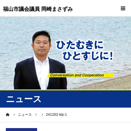
福山市議会議員 岡崎まさずみ
HOME
重要情報
プロフィール
ビジョン
ニュース/トピックス
ニュース
ニュース
ーム
ニュース
241202-kiji-1
誠友会