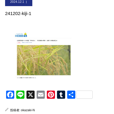
2024.12.1
お問合せ
241202-kiji-1
Facebook
Line
X
Email
Pinterest
Tumblr
共
有
投稿者:
okazaki-N