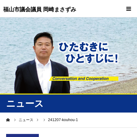
福山市議会議員 岡崎まさずみ
HOME
重要情報
プロフィール
ビジョン
ニュース/トピックス
ニュース
ニュース
ーム
ニュース
241207-kouhou-1
誠友会