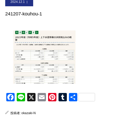
2024.12.1
お問合せ
241207-kouhou-1
Facebook
Line
X
Email
Pinterest
Tumblr
共
有
投稿者:
okazaki-N