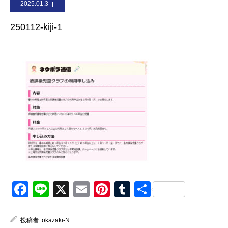
2025.01.3
お問合せ
250112-kiji-1
Facebook
Line
X
Email
Pinterest
Tumblr
共
有
投稿者:
okazaki-N