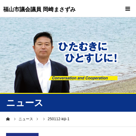
福山市議会議員 岡崎まさずみ
HOME
重要情報
プロフィール
ビジョン
ニュース/トピックス
ニュース
ニュース
ーム
ニュース
250112-kiji-1
誠友会