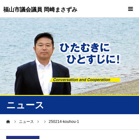
福山市議会議員 岡崎まさずみ
HOME
重要情報
プロフィール
ビジョン
ニュース/トピックス
ニュース
ニュース
ーム
ニュース
250214-kouhou-1
誠友会