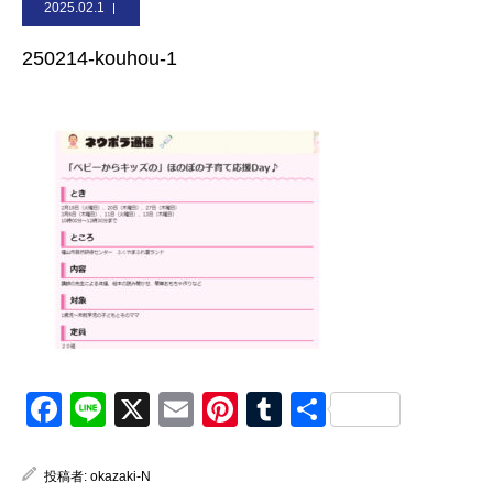
2025.02.1
お問合せ
250214-kouhou-1
Facebook
Line
X
Email
Pinterest
Tumblr
共
有
投稿者:
okazaki-N