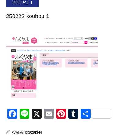
2025.02.1
お問合せ
250222-kouhou-1
Facebook
Line
X
Email
Pinterest
Tumblr
共
有
投稿者:
okazaki-N