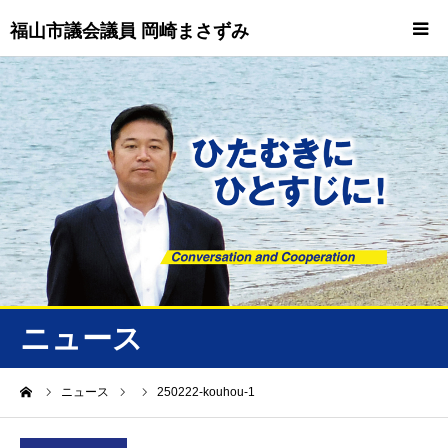
福山市議会議員 岡崎まさずみ
HOME
重要情報
プロフィール
ビジョン
ニュース/トピックス
ニュース
ニュース
ーム
ニュース
250222-kouhou-1
誠友会