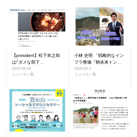
【president】松下幸之助
小林 史明 「戦略的なイン
は｢ダメな部下…
フラ整備『鞆未来トン…
2024.08.19
2026.02.3
ニュース一覧
ニュース一覧