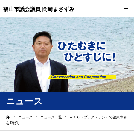
福山市議会議員 岡崎まさずみ
HOME
重要情報
プロフィール
ビジョン
ニュース/トピックス
ニュース
ニュース
ーム
ニュース
ニュース一覧
＋１０（プラス・テン）で健康寿命
を延ばし…
誠友会