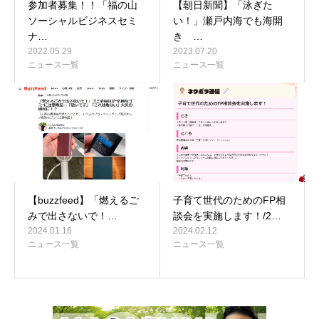
参加者募集！！「福の山
【朝日新聞】「泳ぎた
ソーシャルビジネスセミ
い！」瀬戸内海でも海開
ナ…
き …
2022.05.29
2023.07.20
ニュース一覧
ニュース一覧
【buzzfeed】「燃えるご
子育て世代のためのFP相
みで出さないで！…
談会を実施します！/2…
2024.01.16
2024.02.12
ニュース一覧
ニュース一覧