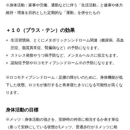
※身体活動：家事や労働、通勤などに伴う「生活活動」と健康や体力
維持・増進を目的とした定期的な「運動」を併せたもの
＋１０（プラス・テン）の効果
生活習慣病、とくにメタボリックシンドローム関連（糖尿病、高血
圧症、脂質異常症、腎臓病など）の予防になります。
ストレス発散やうつ病予防など、メンタルヘルスに役立ちます。
認知症予防やロコモティブシンドローム※の予防になります。
​※ロコモティブシンドローム：足腰の障がいのために、身体機能が低
下した状態。ロコモが進行すると将来寝たきりになる可能性が高くな
ります。
身体活動の目標
※メッツ：身体活動の強さを、安静時の何倍に相当するか表す単位
（座って安静にしている状態が1メッツ、普通歩行が３メッツに相