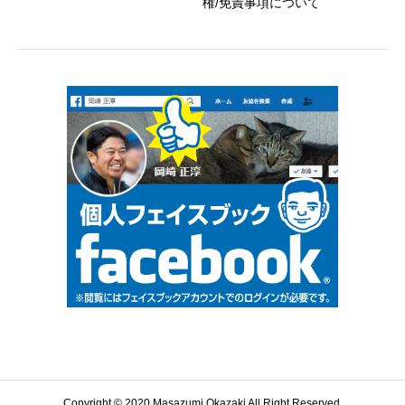
権/免責事項について
Copyright © 2020 Masazumi Okazaki All Right Reserved.