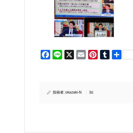
Facebook
Line
X
Email
Pinteres
Tumb
共
有
投稿者:
okazaki-N