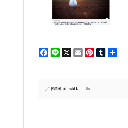
Facebook
Line
X
Email
Pinteres
Tumb
共
有
投稿者:
okazaki-N