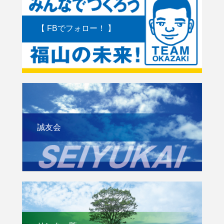
【 FBでフォロー！ 】
誠友会