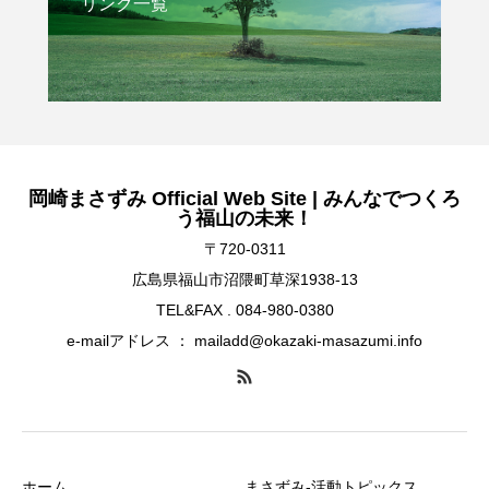
リンク一覧
岡崎まさずみ Official Web Site | みんなでつくろ
う福山の未来！
〒720-0311
広島県福山市沼隈町草深1938-13
TEL&FAX . 084-980-0380
e-mailアドレス ： mailadd@okazaki-masazumi.info
ホーム
まさずみ-活動トピックス