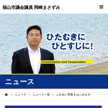
福山市議会議員 岡崎まさずみ
HOME
重要情報
プロフィール
ビジョン
ニュース/トピックス
ニュース
ニュース
ーム
ニュース
ニュース一覧
ふれあい収集をはじめます
誠友会