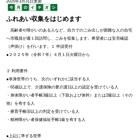
2025年3月31日更新
ふれあい収集をはじめます
高齢者や障がいのある人など、自力でのごみ出しが困難な人の自宅
へ市職員が週１回訪問し、ごみを収集します。希望者には安否確認
（声掛け）を行います。１ 申請受付
●２０２５年（令和７年）４月１日火曜日から
２ 利用要件
●単身世帯のうち、次のいずれかに該当する人
・65歳以上で、介護保険の要介護1以上の認定を受けている人
・身体障がい者手帳3級以上（下肢および体幹）または2級以上（その
他）を有する人
・療育手帳Ⓑ以上の判定を受けている人
・精神障がい者保健福祉手帳1級を有する人
●上記に準ずる世帯