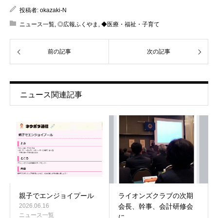
投稿者:
okazaki-N
ニュース一覧
,
◎広報ふくやま
,
◆医療・福祉・子育て
前の記事
次の記事
ニュース関連記事
親子でエンジョイプール
ライオンズクラブの次期
2026.06.16
会長、幹事、会計研修会
ニュース一覧
に…