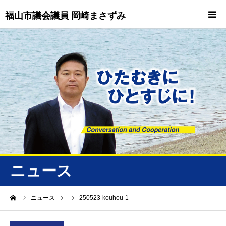
福山市議会議員 岡崎まさずみ
HOME
重要情報
プロフィール
ビジョン
ニュース/トピックス
ニュース
ニュース
ーム
ニュース
250523-kouhou-1
誠友会