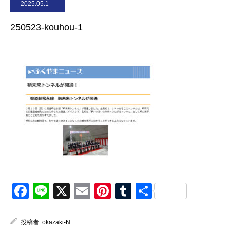
2025.05.1
お問合せ
250523-kouhou-1
Facebook
Line
X
Email
Pinterest
Tumblr
共
有
投稿者:
okazaki-N