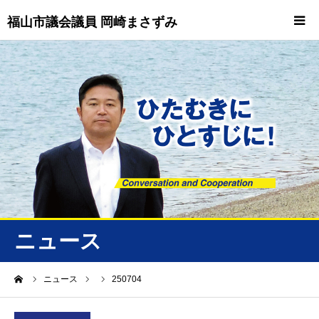
福山市議会議員 岡崎まさずみ
HOME
重要情報
プロフィール
ビジョン
ニュース/トピックス
ニュース
ニュース
ーム
ニュース
250704
誠友会