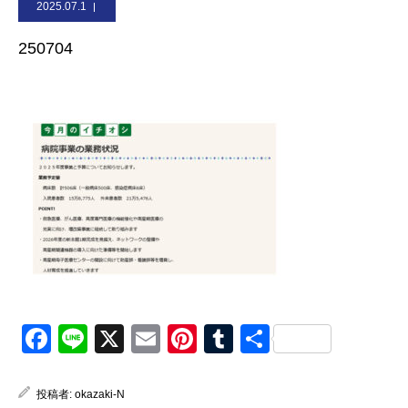
2025.07.1
お問合せ
250704
Facebook
Line
X
Email
Pinterest
Tumblr
共
有
投稿者:
okazaki-N