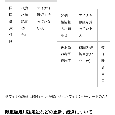
国
(1)資
マイナ保
民
格確
険証を持
(2)資
マイナ保
健
認書
っていな
格情報
険証を持
康
(水
い人
のお知
っている
保
色)
らせ
人
険
後期高
(3)資格確
被
齢者医
認書(だい
保
療制度
だい色)
険
者
全
員
※マイナ保険証…保険証利用登録がされたマイナンバーカードのこと
限度額適用認定証などの更新手続きについて