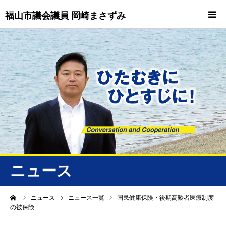
福山市議会議員 岡崎まさずみ
HOME
重要情報
プロフィール
ビジョン
ニュース/トピックス
ニュース
ニュース
ーム
ニュース
ニュース一覧
国民健康保険・後期高齢者医療制度
の被保険…
誠友会