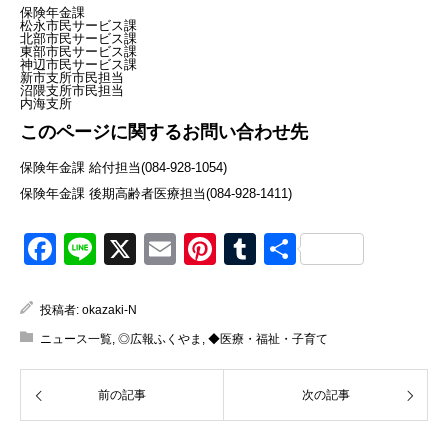
保険年金課
松永市民サービス課
北部市民サービス課
東部市民サービス課
神辺市民サービス課
新市支所市民担当
沼隈支所市民担当
内海支所
このページに関するお問い合わせ先
保険年金課 給付担当(084-928-1054)
保険年金課 後期高齢者医療担当(084-928-1411)
Facebook
Line
X
Email
Pinterest
Tumblr
共
有
投稿者:
okazaki-N
ニュース一覧
,
◎広報ふくやま
,
◆医療・福祉・子育て
前の記事
次の記事