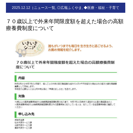
2025.12.12
ニュース一覧
,
◎広報ふくやま
,
◆医療・福祉・子育て
お問合せ
７０歳以上で外来年間限度額を超えた場合の高額
療養費制度について