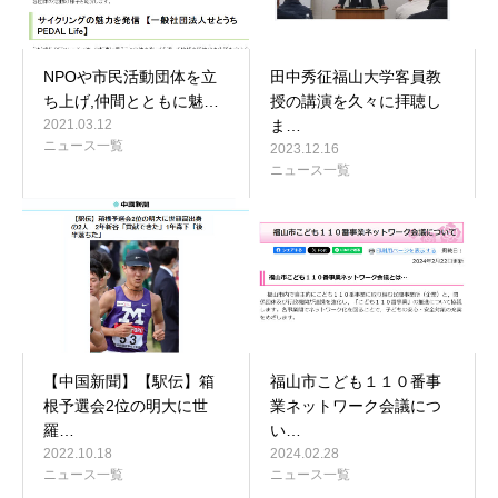
NPOや市民活動団体を立
田中秀征福山大学客員教
ち上げ,仲間とともに魅…
授の講演を久々に拝聴し
2021.03.12
ま…
ニュース一覧
2023.12.16
ニュース一覧
【中国新聞】【駅伝】箱
福山市こども１１０番事
根予選会2位の明大に世
業ネットワーク会議につ
羅…
い…
2022.10.18
2024.02.28
ニュース一覧
ニュース一覧