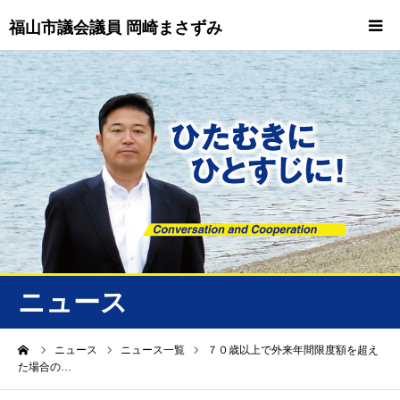
福山市議会議員 岡崎まさずみ
HOME
重要情報
プロフィール
ビジョン
ニュース/トピックス
ニュース
ニュース
ーム
ニュース
ニュース一覧
７０歳以上で外来年間限度額を超え
た場合の…
誠友会