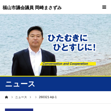
福山市議会議員 岡崎まさずみ
HOME
重要情報
プロフィール
ビジョン
ニュース/トピックス
ニュース
ニュース
ーム
ニュース
260321-kiji-1
誠友会