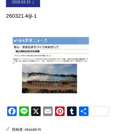
2026.03.15
お問合せ
260321-kiji-1
Facebook
Line
X
Email
Pinterest
Tumblr
共
有
投稿者:
okazaki-N