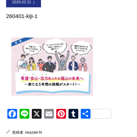
2026.03.31
お問合せ
260401-kiji-1
Facebook
Line
X
Email
Pinterest
Tumblr
共
有
投稿者:
okazaki-N