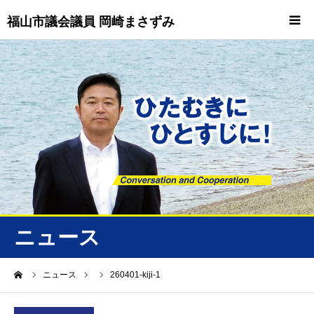
福山市議会議員 岡崎まさずみ
HOME
重要情報
プロフィール
ビジョン
ニュース/トピックス
ニュース
ニュース
ーム
ニュース
260401-kiji-1
誠友会