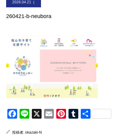
2026.04.21
お問合せ
260421-b-neubora
Facebook
Line
X
Email
Pinterest
Tumblr
共
有
投稿者:
okazaki-N