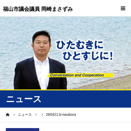
福山市議会議員 岡崎まさずみ
HOME
重要情報
プロフィール
ビジョン
ニュース/トピックス
ニュース
ニュース
ーム
ニュース
260421-b-neubora
誠友会