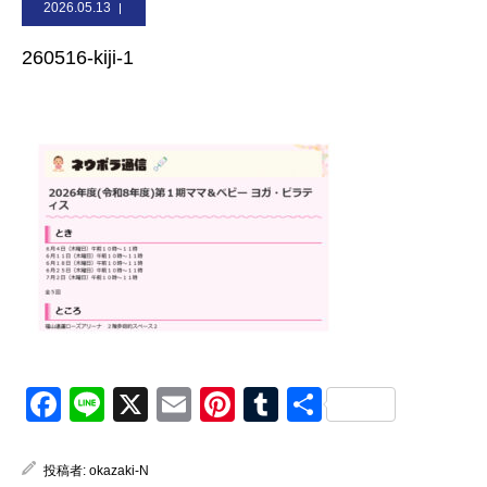
2026.05.13
お問合せ
260516-kiji-1
Facebook
Line
X
Email
Pinterest
Tumblr
共
有
投稿者:
okazaki-N