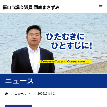
福山市議会議員 岡崎まさずみ
HOME
重要情報
プロフィール
ビジョン
ニュース/トピックス
ニュース
ニュース
ーム
ニュース
260516-kiji-1
誠友会